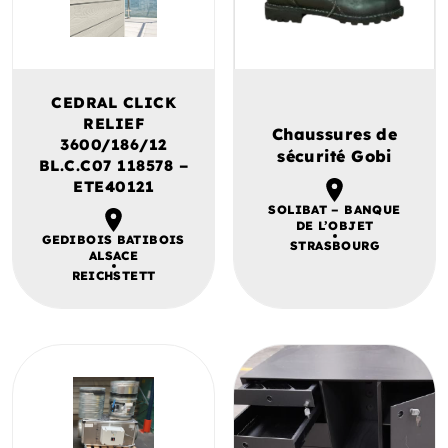
CEDRAL CLICK
RELIEF
Chaussures de
3600/186/12
sécurité Gobi
BL.C.C07 118578 –
ETE40121
SOLIBAT – BANQUE
DE L’OBJET
GEDIBOIS BATIBOIS
STRASBOURG
ALSACE
REICHSTETT