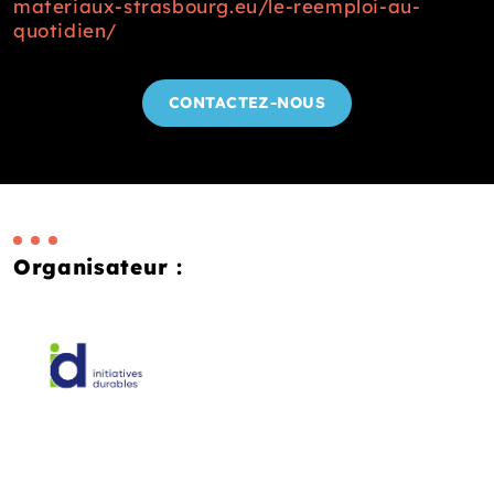
materiaux-strasbourg.eu/le-reemploi-au-
quotidien/
CONTACTEZ-NOUS
Organisateur :