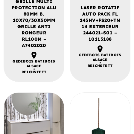
GRILLE MULTI
PROTECTION ALU
LASER ROTATIF
80MM B.
AUTO PACK FL
10X70/30X50MM
245HV+FS20+TN
GRILLE ANTI
14 EXTERIEUR
RONGEUR
244021-S01 –
RL100M –
10115188
A7402020
GEDIBOIS BATIBOIS
ALSACE
GEDIBOIS BATIBOIS
REICHSTETT
ALSACE
REICHSTETT