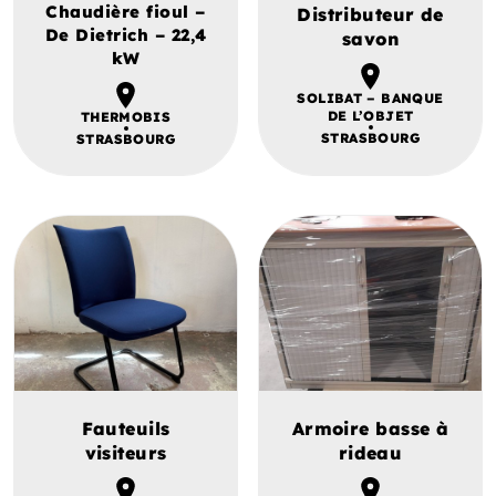
Chaudière fioul –
Distributeur de
De Dietrich – 22,4
savon
kW
SOLIBAT – BANQUE
DE L’OBJET
THERMOBIS
STRASBOURG
STRASBOURG
Fauteuils
Armoire basse à
visiteurs
rideau