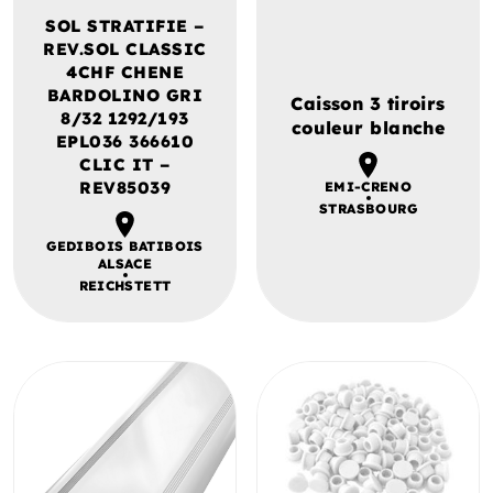
SOL STRATIFIE –
REV.SOL CLASSIC
4CHF CHENE
BARDOLINO GRI
Caisson 3 tiroirs
8/32 1292/193
couleur blanche
EPL036 366610
CLIC IT –
REV85039
EMI-CRENO
STRASBOURG
GEDIBOIS BATIBOIS
ALSACE
REICHSTETT