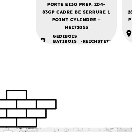
PORTE EI30 PREP. 204-
83GP CADRE BE SERRURE 1
2
POINT CYLINDRE –
P
MEI72053
GEDIBOIS
BATIBOIS
REICHSTETT
ALSACE