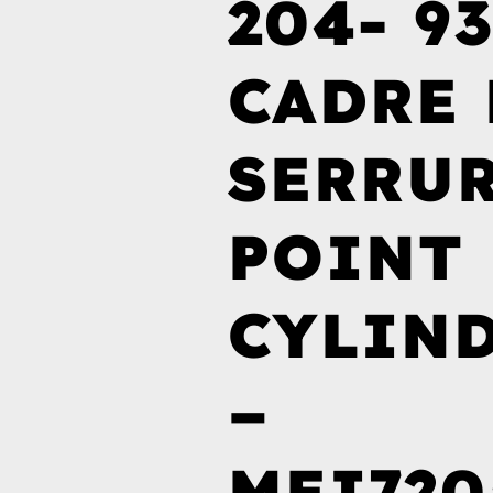
204- 9
CADRE 
SERRUR
POINT
CYLIN
–
MEI720