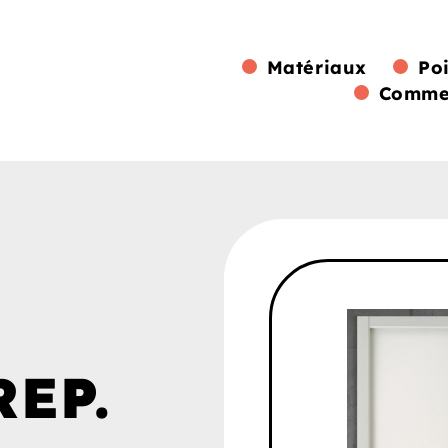
Matériaux
Po
Commen
REP.