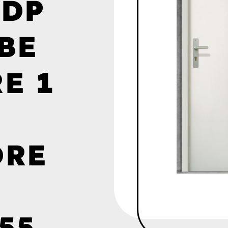
3DP
BE
E 1
DRE
55