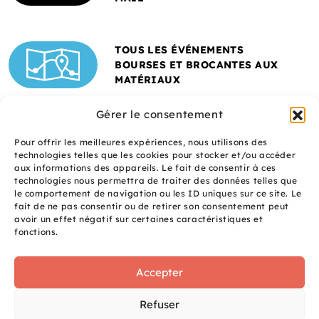
TOUS LES ÉVÉNEMENTS
BOURSES ET BROCANTES AUX
MATÉRIAUX
Gérer le consentement
Pour offrir les meilleures expériences, nous utilisons des
technologies telles que les cookies pour stocker et/ou accéder
aux informations des appareils. Le fait de consentir à ces
technologies nous permettra de traiter des données telles que
le comportement de navigation ou les ID uniques sur ce site. Le
fait de ne pas consentir ou de retirer son consentement peut
Un site réalisé avec
avoir un effet négatif sur certaines caractéristiques et
le soutien de l'ADEME
fonctions.
Accepter
S
q
site
Refuser
é
uaNe