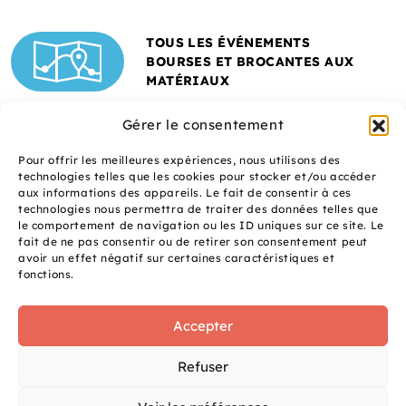
TOUS LES ÉVÉNEMENTS
BOURSES ET BROCANTES AUX
MATÉRIAUX
Gérer le consentement
Pour offrir les meilleures expériences, nous utilisons des
technologies telles que les cookies pour stocker et/ou accéder
aux informations des appareils. Le fait de consentir à ces
technologies nous permettra de traiter des données telles que
le comportement de navigation ou les ID uniques sur ce site. Le
fait de ne pas consentir ou de retirer son consentement peut
Un site réalisé avec
avoir un effet négatif sur certaines caractéristiques et
le soutien de l'ADEME
fonctions.
Accepter
S
q
site
Refuser
é
uaNe