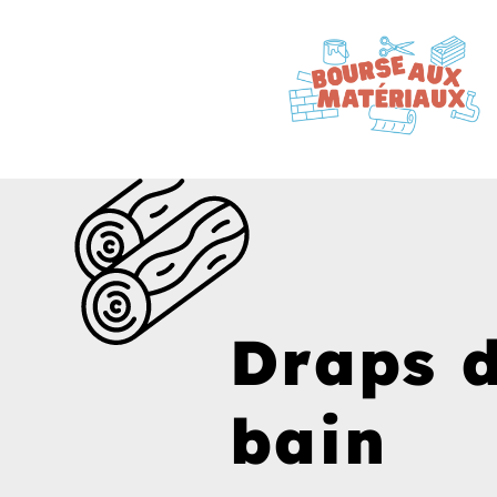
Draps 
bain