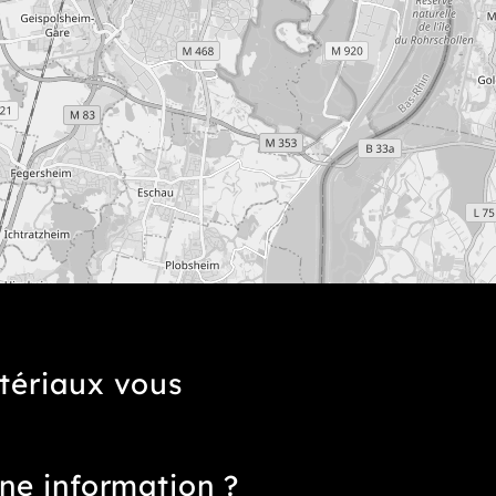
tériaux vous
ne information ?