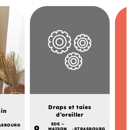
Draps et taies
in
d’oreiller
SDE –
ASBOURG
MAISON
STRASBOURG