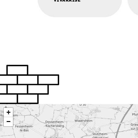
VIVARAISE
+
−