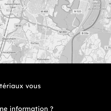
tériaux vous
ne information ?