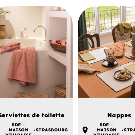
Serviettes de toilette
Nappes
SDE –
SDE –
MAISON
STRASBOURG
MAISON
STR