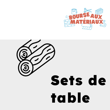
Sets de
table