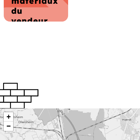
matériaux
du
vendeur
+
−