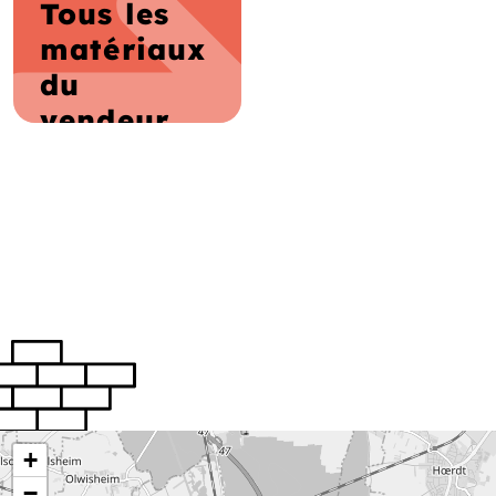
Tous les
matériaux
du
vendeur
+
−