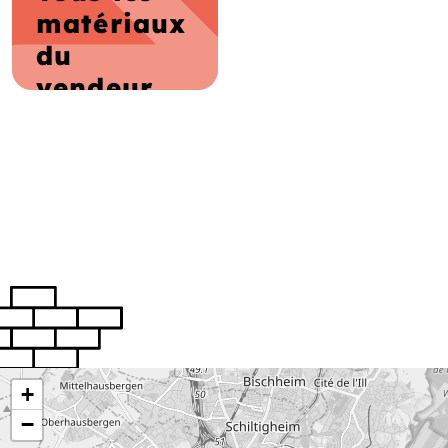
matériaux
du
vendeur
+
−