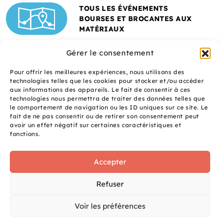
TOUS LES ÉVÉNEMENTS
BOURSES ET BROCANTES AUX
MATÉRIAUX
Gérer le consentement
Pour offrir les meilleures expériences, nous utilisons des
technologies telles que les cookies pour stocker et/ou accéder
aux informations des appareils. Le fait de consentir à ces
technologies nous permettra de traiter des données telles que
le comportement de navigation ou les ID uniques sur ce site. Le
fait de ne pas consentir ou de retirer son consentement peut
Un site réalisé avec
avoir un effet négatif sur certaines caractéristiques et
le soutien de l'ADEME
fonctions.
Accepter
S
q
site
Refuser
é
uaNe
Voir les préférences