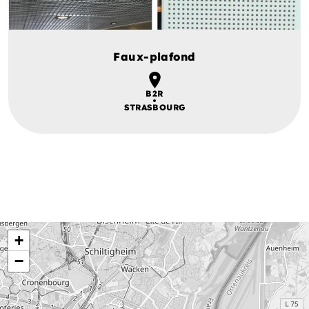
Faux-plafond
B2R
STRASBOURG
+
−