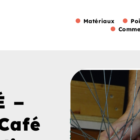
Matériaux
Po
Commen
É –
Café