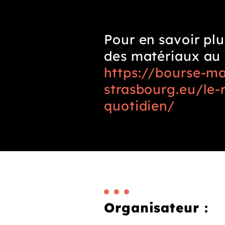
Pour en savoir plu
des matériaux au 
https://bourse-ma
strasbourg.eu/le-
quotidien/
Organisateur :