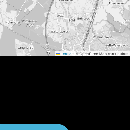
Leaflet
|
© OpenStreetMap contributors