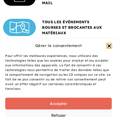
MAIL
TOUS LES ÉVÉNEMENTS
BOURSES ET BROCANTES AUX
MATÉRIAUX
Gérer le consentement
Pour offrir les meilleures expériences, nous utilisons des
technologies telles que les cookies pour stocker et/ou accéder
aux informations des appareils. Le fait de consentir à ces
technologies nous permettra de traiter des données telles que
le comportement de navigation ou les ID uniques sur ce site. Le
fait de ne pas consentir ou de retirer son consentement peut
Un site réalisé avec
avoir un effet négatif sur certaines caractéristiques et
le soutien de l'ADEME
fonctions.
Accepter
S
q
site
Refuser
é
uaNe