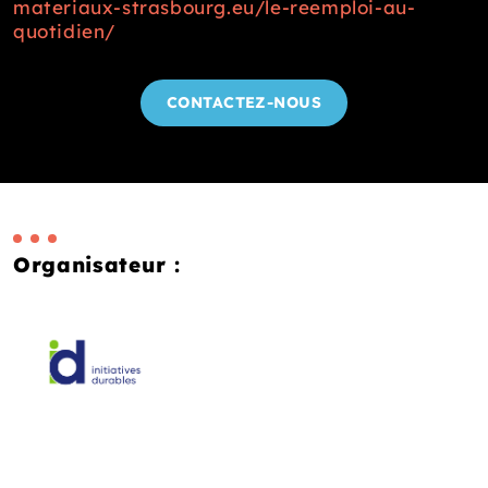
materiaux-strasbourg.eu/le-reemploi-au-
quotidien/
CONTACTEZ-NOUS
Organisateur :