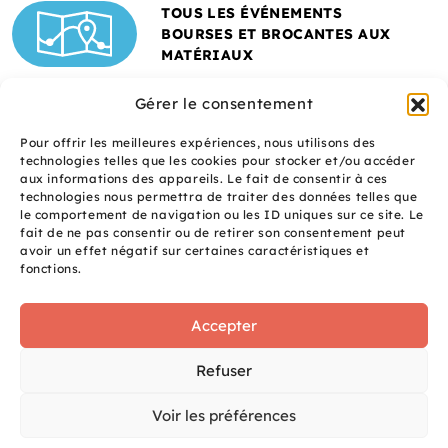
TOUS LES ÉVÉNEMENTS
BOURSES ET BROCANTES AUX
MATÉRIAUX
Gérer le consentement
Pour offrir les meilleures expériences, nous utilisons des
technologies telles que les cookies pour stocker et/ou accéder
aux informations des appareils. Le fait de consentir à ces
technologies nous permettra de traiter des données telles que
le comportement de navigation ou les ID uniques sur ce site. Le
fait de ne pas consentir ou de retirer son consentement peut
Un site réalisé avec
avoir un effet négatif sur certaines caractéristiques et
le soutien de l'ADEME
fonctions.
Accepter
S
q
site
Refuser
é
uaNe
Voir les préférences