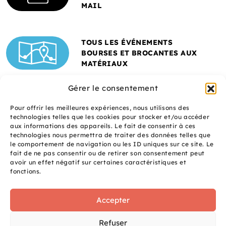
MAIL
TOUS LES ÉVÉNEMENTS
BOURSES ET BROCANTES AUX
MATÉRIAUX
Gérer le consentement
Pour offrir les meilleures expériences, nous utilisons des
technologies telles que les cookies pour stocker et/ou accéder
aux informations des appareils. Le fait de consentir à ces
technologies nous permettra de traiter des données telles que
le comportement de navigation ou les ID uniques sur ce site. Le
fait de ne pas consentir ou de retirer son consentement peut
Un site réalisé avec
avoir un effet négatif sur certaines caractéristiques et
le soutien de l'ADEME
fonctions.
Accepter
S
q
site
Refuser
é
uaNe