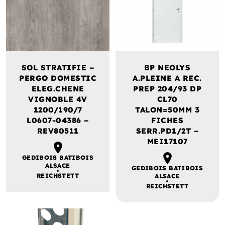
SOL STRATIFIE –
BP NEOLYS
PERGO DOMESTIC
A.PLEINE A REC.
ELEG.CHENE
PREP 204/93 DP
VIGNOBLE 4V
CL70
1200/190/7
TALON=50MM 3
L0607-04386 –
FICHES
REV80511
SERR.PD1/2T –
MEI17107
GEDIBOIS BATIBOIS
ALSACE
GEDIBOIS BATIBOIS
REICHSTETT
ALSACE
REICHSTETT