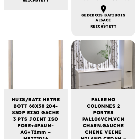
REICHSTETT
GEDIBOIS BATIBOIS
ALSACE
REICHSTETT
HUIS/BATI HETRE
PALERMO
BOTT 68X58 204-
COLONNES 2
83DP EI30 GACHE
PORTES
3 PTS JOINT ISO
PAL106VCM.VCM
POSE+4PAUM-
CHARN.GAUCHE
AG+T2mm –
CHENE VEINE
MEI72016
MILANO CEDAM –