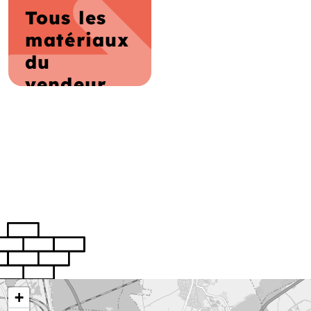
Tous les
matériaux
du
vendeur
+