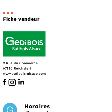
Fiche vendeur
9 Rue du Commerce
67116 Reichstett
www.batibois-alsace.com
Horaires