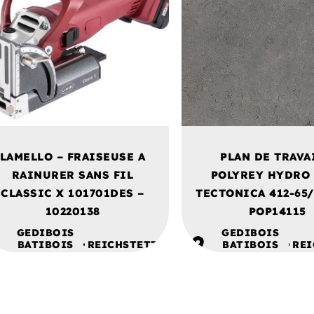
LAMELLO – FRAISEUSE A
PLAN DE TRAVA
RAINURER SANS FIL
POLYREY HYDRO
CLASSIC X 101701DES –
TECTONICA 412-65
10220138
POP14115
GEDIBOIS
GEDIBOIS
BATIBOIS
REICHSTETT
BATIBOIS
REI
ALSACE
ALSACE