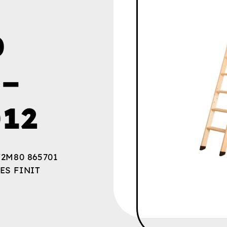
0
 –
12
2M80 865701
ES FINIT