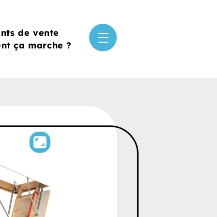
ints de vente
t ça marche ?