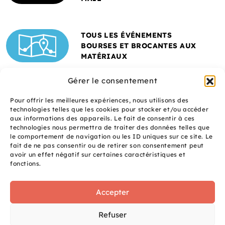
TOUS LES ÉVÉNEMENTS
BOURSES ET BROCANTES AUX
MATÉRIAUX
Gérer le consentement
Pour offrir les meilleures expériences, nous utilisons des
technologies telles que les cookies pour stocker et/ou accéder
aux informations des appareils. Le fait de consentir à ces
technologies nous permettra de traiter des données telles que
le comportement de navigation ou les ID uniques sur ce site. Le
fait de ne pas consentir ou de retirer son consentement peut
Un site réalisé avec
avoir un effet négatif sur certaines caractéristiques et
le soutien de l'ADEME
fonctions.
Accepter
S
q
site
Refuser
é
uaNe