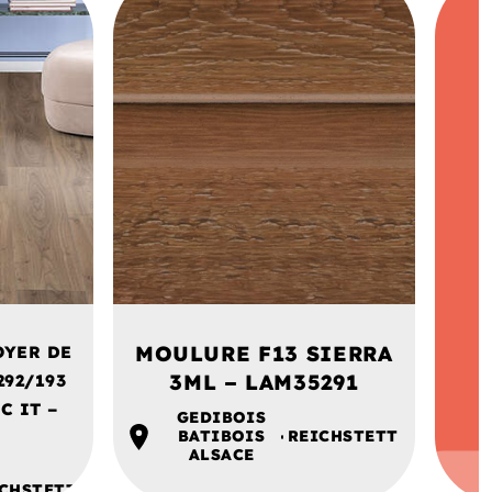
MOULURE F13 SIERRA
OYER DE
3ML – LAM35291
292/193
C IT –
GEDIBOIS
BATIBOIS
REICHSTETT
ALSACE
CHSTETT