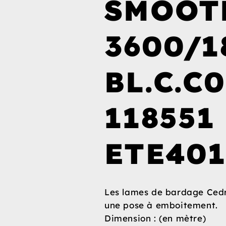
SMOOT
3600/1
BL.C.C0
118551
ETE401
Les lames de bardage Cedr
une pose à emboitement.
Dimension : (en mètre)