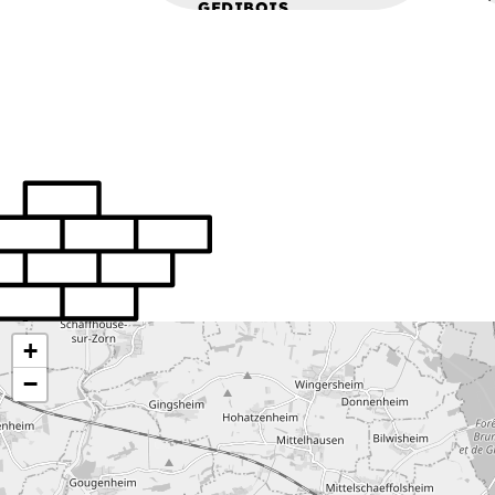
GEDIBOIS
BATIBOIS
REICHSTETT
ALSACE
+
−