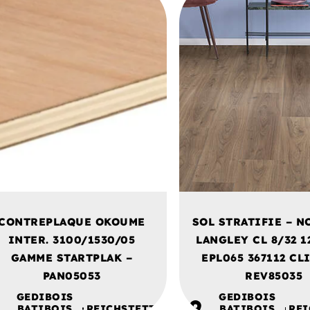
CONTREPLAQUE OKOUME
SOL STRATIFIE – N
INTER. 3100/1530/05
LANGLEY CL 8/32 1
GAMME STARTPLAK –
EPL065 367112 CLI
PAN05053
REV85035
GEDIBOIS
GEDIBOIS
BATIBOIS
REICHSTETT
BATIBOIS
REI