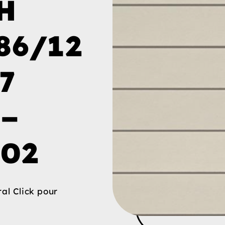
H
86/12
7
 –
02
al Click pour