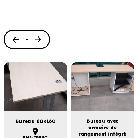
Bureau 80×160
Bureau avec
armoire de
rangement intégré
EMI-CRENO