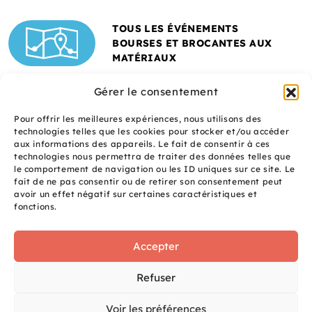
TOUS LES ÉVÉNEMENTS
BOURSES ET BROCANTES AUX
MATÉRIAUX
Gérer le consentement
Pour offrir les meilleures expériences, nous utilisons des
technologies telles que les cookies pour stocker et/ou accéder
aux informations des appareils. Le fait de consentir à ces
technologies nous permettra de traiter des données telles que
le comportement de navigation ou les ID uniques sur ce site. Le
fait de ne pas consentir ou de retirer son consentement peut
Un site réalisé avec
avoir un effet négatif sur certaines caractéristiques et
le soutien de l'ADEME
fonctions.
Accepter
S
q
site
Refuser
é
uaNe
Voir les préférences