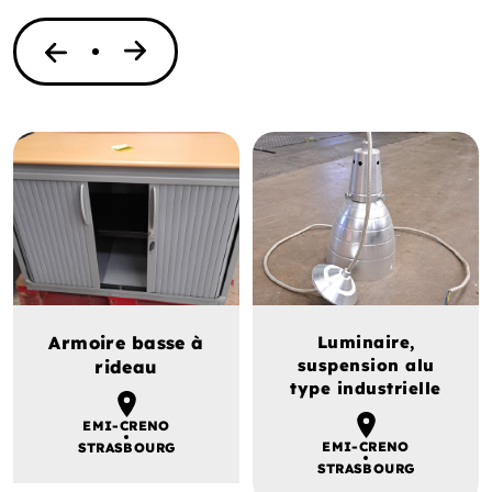
Armoire basse à
Luminaire,
suspension alu
rideau
type industrielle
EMI-CRENO
EMI-CRENO
STRASBOURG
STRASBOURG