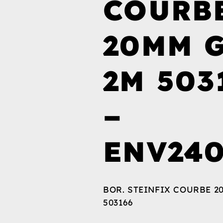
COURB
20MM 
2M 503
–
ENV24
BOR. STEINFIX COURBE 2
503166