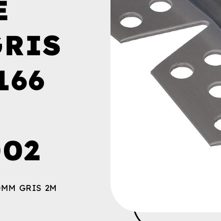
E
GRIS
166
002
0MM GRIS 2M