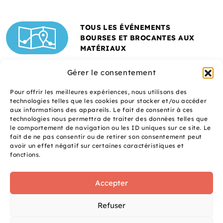
TOUS LES ÉVÉNEMENTS
BOURSES ET BROCANTES AUX
MATÉRIAUX
Gérer le consentement
Pour offrir les meilleures expériences, nous utilisons des
technologies telles que les cookies pour stocker et/ou accéder
aux informations des appareils. Le fait de consentir à ces
technologies nous permettra de traiter des données telles que
le comportement de navigation ou les ID uniques sur ce site. Le
fait de ne pas consentir ou de retirer son consentement peut
Un site réalisé avec
avoir un effet négatif sur certaines caractéristiques et
le soutien de l'ADEME
fonctions.
Accepter
S
q
site
Refuser
é
uaNe