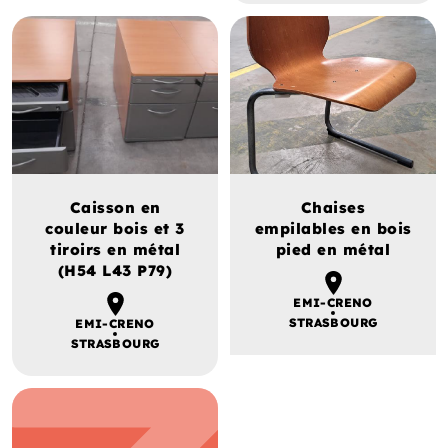
Caisson en
Chaises
couleur bois et 3
empilables en bois
tiroirs en métal
pied en métal
(H54 L43 P79)
EMI-CRENO
STRASBOURG
EMI-CRENO
STRASBOURG